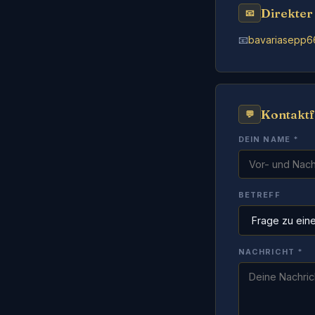
Direkter
📧
📧
bavariasepp6
Kontakt
💬
DEIN NAME *
BETREFF
NACHRICHT *