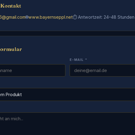
 Kontakt
6@gmail.com
🌐
www.bayernseppl.net
⏱️ Antwortzeit: 24–48 Stunden
formular
E-MAIL *