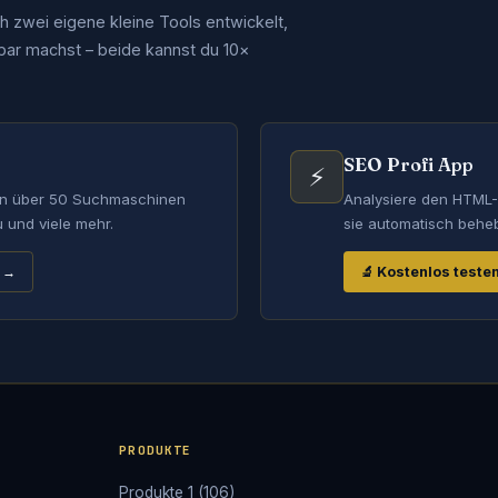
h zwei eigene kleine Tools entwickelt,
bar machst – beide kannst du 10×
SEO Profi App
⚡
 in über 50 Suchmaschinen
Analysiere den HTML-
u und viele mehr.
sie automatisch beheb
 →
🔬 Kostenlos teste
PRODUKTE
Produkte 1 (106)