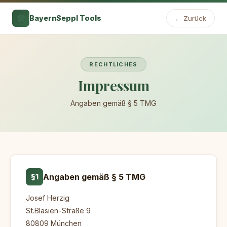
🛠️
BayernSeppl Tools
← Zurück
RECHTLICHES
Impressum
Angaben gemäß § 5 TMG
Angaben gemäß § 5 TMG
§1
Josef Herzig
St.Blasien-Straße 9
80809 München