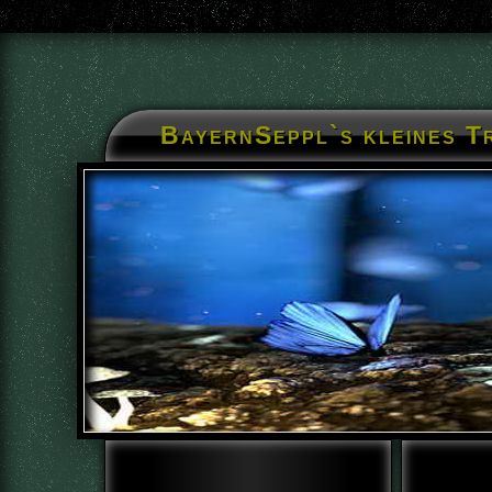
BayernSeppl`s kleines T